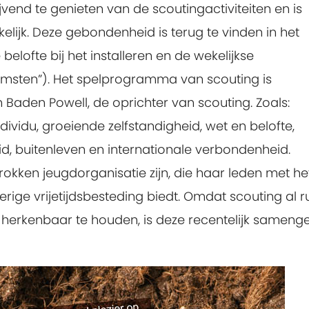
ijvend te genieten van de scoutingactiviteiten en is
ijk. Deze gebondenheid is terug te vinden in het
belofte bij het installeren en de wekelijkse
omsten”). Het spelprogramma van scouting is
aden Powell, de oprichter van scouting. Zoals:
dividu, groeiende zelfstandigheid, wet en belofte,
eid, buitenleven en internationale verbondenheid.
okken jeugdorganisatie zijn, die haar leden met he
ige vrijetijdsbesteding biedt. Omdat scouting al r
e herkenbaar te houden, is deze recentelijk sameng