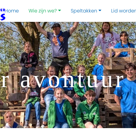
Home
Wie zijn we?
Speltakken
Lid worde
or avontuur