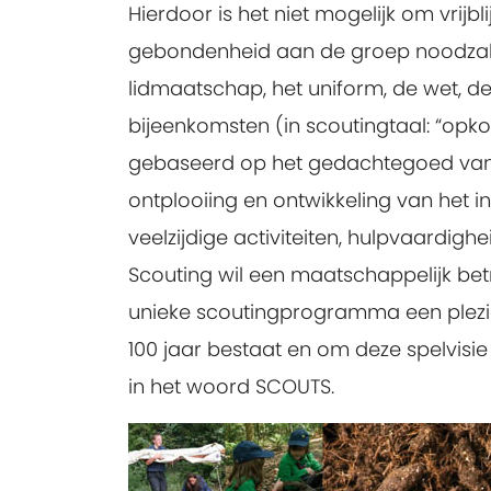
Hierdoor is het niet mogelijk om vrijbl
gebondenheid aan de groep noodzakel
lidmaatschap, het uniform, de wet, de 
bijeenkomsten (in scoutingtaal: “opk
gebaseerd op het gedachtegoed van B
ontplooiing en ontwikkeling van het in
veelzijdige activiteiten, hulpvaardigh
Scouting wil een maatschappelijk betr
unieke scoutingprogramma een plezier
100 jaar bestaat en om deze spelvisi
in het woord SCOUTS.