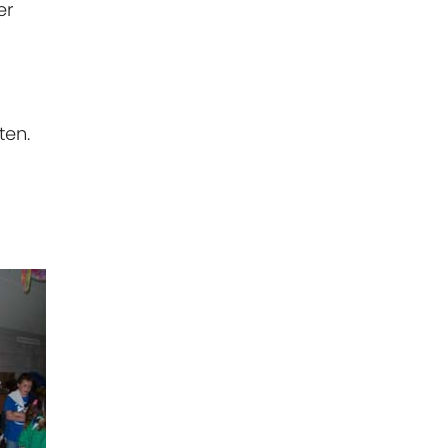
er
ten.