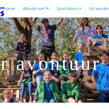
Home
Wie zijn we?
Speltakken
Lid worde
or avontuur