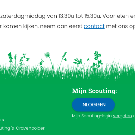
zaterdagmiddag van 13.30u tot 15.30u. Voor eten e
er komen kijken, neem dan eerst
contact
met ons op
Mijn Scouting:
Mijn Scouting-login
vergeten
rs
outing 's-Gravenpolder.