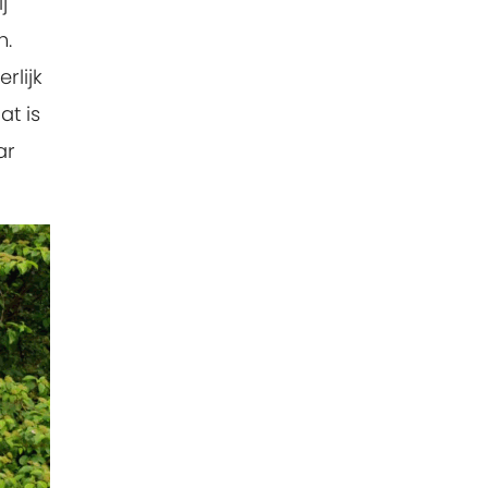
j
n.
rlijk
at is
ar