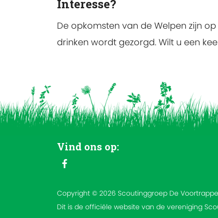
Interesse?
De opkomsten van de Welpen zijn op 
drinken wordt gezorgd. Wilt u een ke
Vind ons op:
Copyright © 2026 Scoutinggroep De Voortrappe
Dit is de officiële website van de vereniging Sc