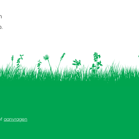
n
.
of
aanvragen