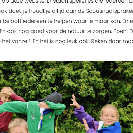
s op deze website. Er staan spelletjes die iedereen bi
ok doet, je houdt je altijd aan de Scoutingafsprake
e belooft iedereen te helpen waar je maar kan. En ee
en. En ook nog goed voor de natuur te zorgen. Poeh! D
e het vanzelf. En het is nog leuk ook. Reken daar ma