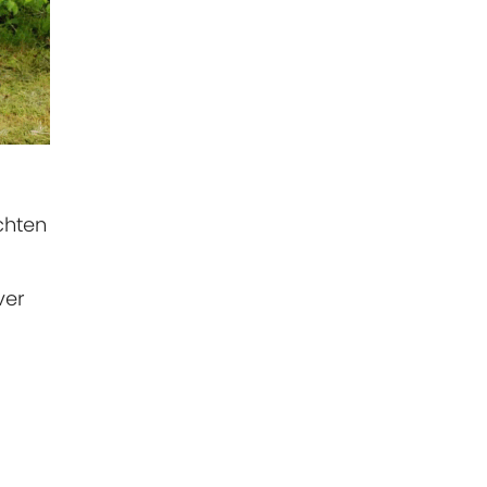
chten
ver