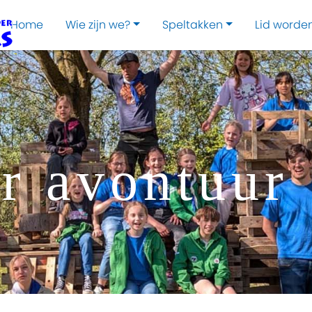
Home
Wie zijn we?
Speltakken
Lid worde
or avontuur